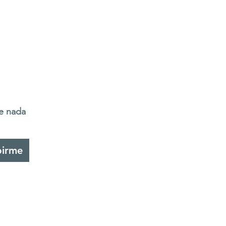
de nada
birme