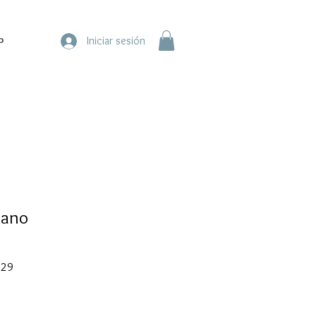
o
Iniciar sesión
lano
Precio
.29
de
oferta