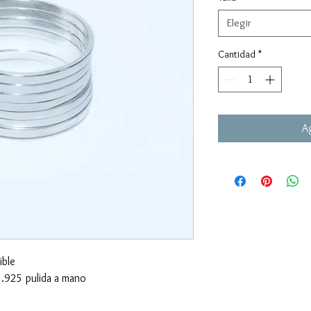
Elegir
Cantidad
*
Ag
ible
.925 pulida a mano