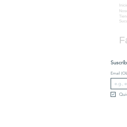
Inici
Nos
Tien
Sucu
F
Suscríb
Email
(Ob
Qui