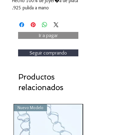
Hecho 100% de joyer�a de plata
.925 pulida a mano
Ir a pagar
Seguir comprando
Productos
relacionados
Nuevo Modelo
Nuevo Modelo