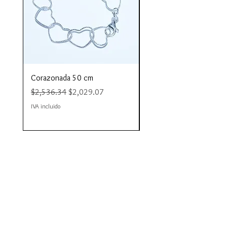
Corazonada 50 cm
Piacere 80 cm
Precio
Precio de oferta
Precio
$2,536.34
$2,029.07
$4,423.35
IVA incluido
IVA incluido