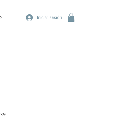
o
Iniciar sesión
Precio
.39
de
oferta