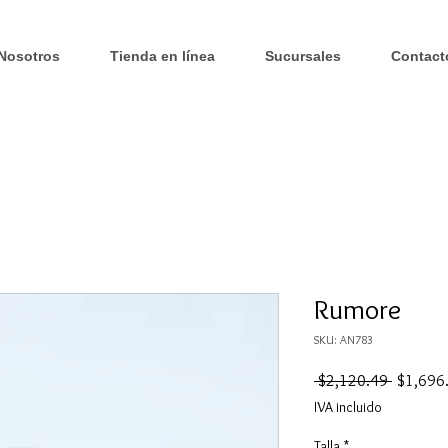
Nosotros
Tienda en línea
Sucursales
Contact
Rumore
SKU: AN783
Precio
 $2,120.49 
$1,696
IVA incluido
Talla
*