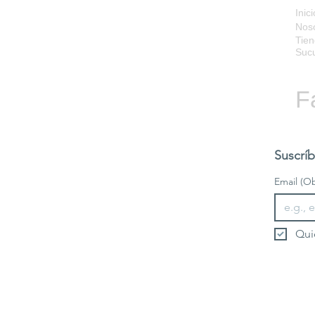
Inici
Nos
Tien
Sucu
F
Suscríb
Email
(Ob
Qui