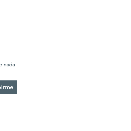
de nada
birme