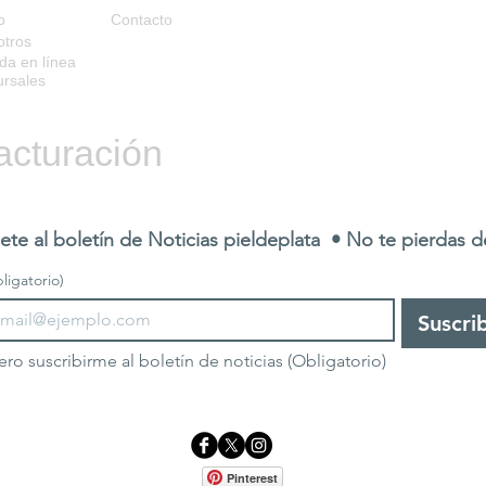
o
Contacto
otros
da en línea
rsales
acturación
ete al boletín de Noticias pieldeplata  • No te pierdas 
ligatorio)
Suscri
ero suscribirme al boletín de noticias
(Obligatorio)
Pinterest