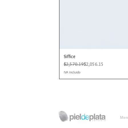
Siffice
Precio
Precio de oferta
$2,570.19
$2,056.15
IVA incluido
Menú