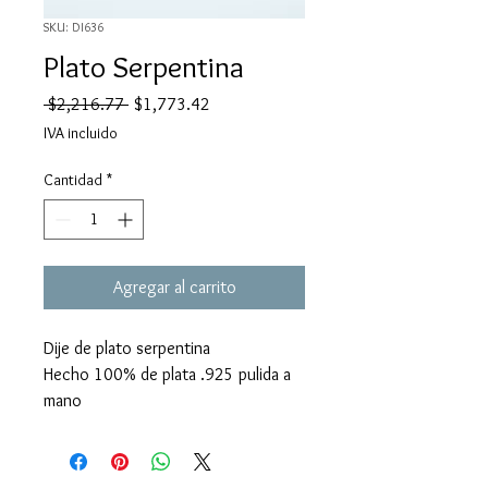
SKU: DI636
Plato Serpentina
Precio
Precio
 $2,216.77 
$1,773.42
de
IVA incluido
oferta
Cantidad
*
Agregar al carrito
Dije de plato serpentina
Hecho 100% de plata .925 pulida a
mano