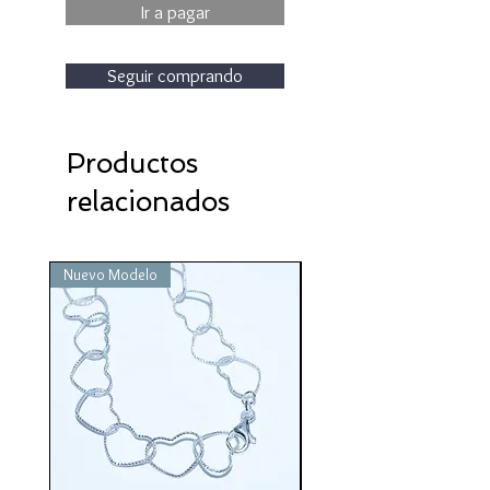
Ir a pagar
Seguir comprando
Productos
relacionados
Nuevo Modelo
Nuevo Modelo