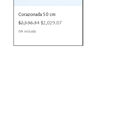
Corazonada 50 cm
Piacere 80 cm
Precio
Precio de oferta
Precio
$2,536.34
$2,029.07
$4,423.35
IVA incluido
IVA incluido