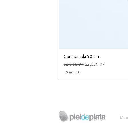
Corazonada 50 cm
Precio
Precio de oferta
$2,536.34
$2,029.07
IVA incluido
Menú