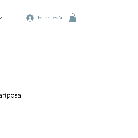
o
Iniciar sesión
ariposa
recio
e
ferta