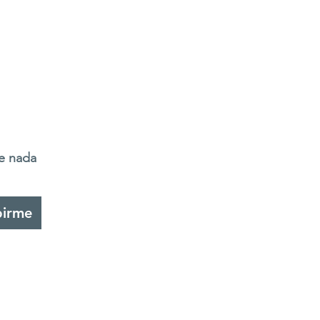
de nada
birme