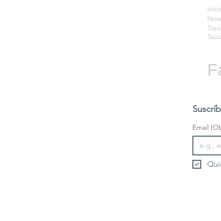
Inici
Nos
Tien
Sucu
F
Suscríb
Email
(Ob
Qui