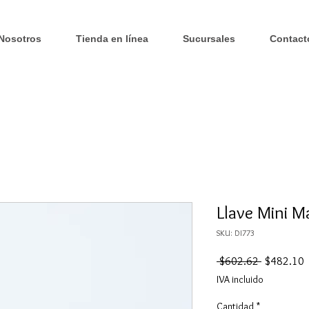
Nosotros
Tienda en línea
Sucursales
Contact
Llave Mini M
SKU: DI773
Precio
P
 $602.62 
$482.10
d
IVA incluido
o
Cantidad
*