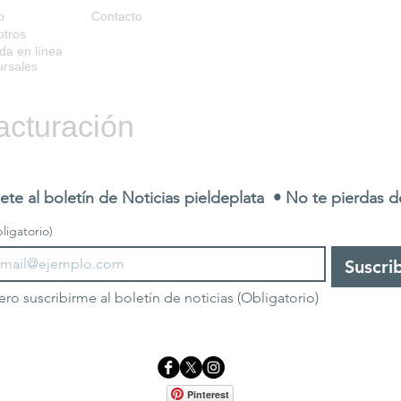
o
Contacto
otros
da en línea
rsales
acturación
ete al boletín de Noticias pieldeplata  • No te pierdas 
ligatorio)
Suscri
ero suscribirme al boletín de noticias
(Obligatorio)
Pinterest