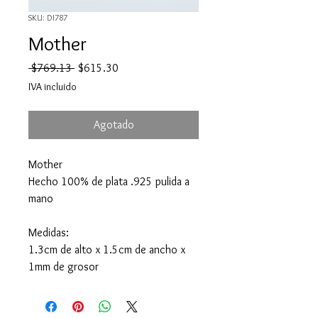
SKU: DI787
Mother
Precio
Precio
 $769.13 
$615.30
de
IVA incluido
oferta
Agotado
Mother
Hecho 100% de plata .925 pulida a
mano
Medidas:
1.3cm de alto x 1.5cm de ancho x
1mm de grosor