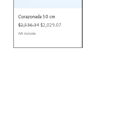
Corazonada 50 cm
Piacere 80 cm
Precio
Precio de oferta
Precio
$2,536.34
$2,029.07
$4,423.35
IVA incluido
IVA incluido