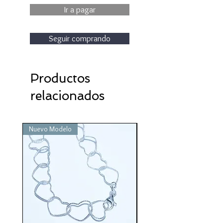
Ir a pagar
Seguir comprando
Productos
relacionados
Nuevo Modelo
Nuevo Modelo