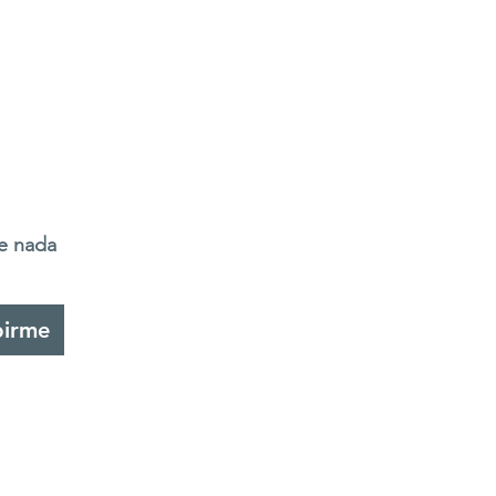
de nada
birme