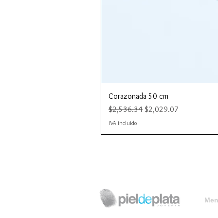
Corazonada 50 cm
Precio
Precio de oferta
$2,536.34
$2,029.07
IVA incluido
Menú