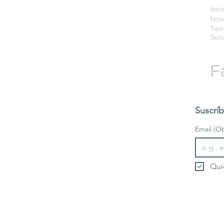
Inici
Nos
Tien
Sucu
F
Suscríb
Email
(Ob
Qui