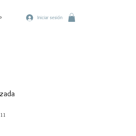
o
Iniciar sesión
azada
Precio
.11
de
oferta