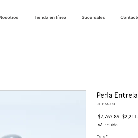
Nosotros
Tienda en línea
Sucursales
Contact
Perla Entrel
SKU: AN474
Precio
 $2,763.89 
$2,211
IVA incluido
Talla
*