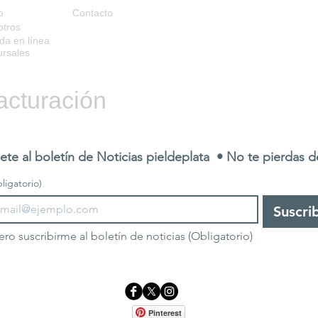
o
Contacto
otros
da en línea
rsales
acturación
ete al boletín de Noticias pieldeplata  • No te pierdas 
ligatorio)
Suscri
ero suscribirme al boletín de noticias
(Obligatorio)
Pinterest