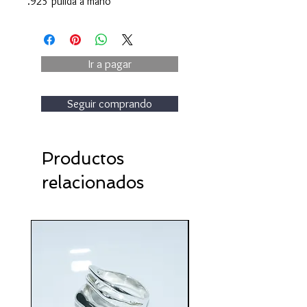
.925 pulida a mano
Ir a pagar
Seguir comprando
Productos
relacionados