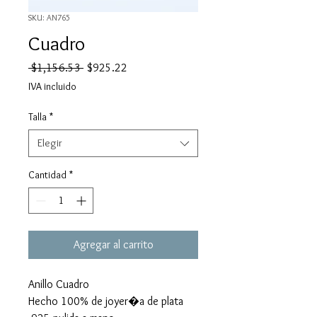
SKU: AN765
Cuadro
Precio
Precio
 $1,156.53 
$925.22
de
IVA incluido
oferta
Talla
*
Elegir
Cantidad
*
Agregar al carrito
Anillo Cuadro
Hecho 100% de joyer�a de plata