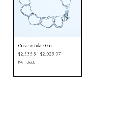
Corazonada 50 cm
Piacere 80 cm
Precio
Precio de oferta
Precio
$2,536.34
$2,029.07
$4,423.35
IVA incluido
IVA incluido