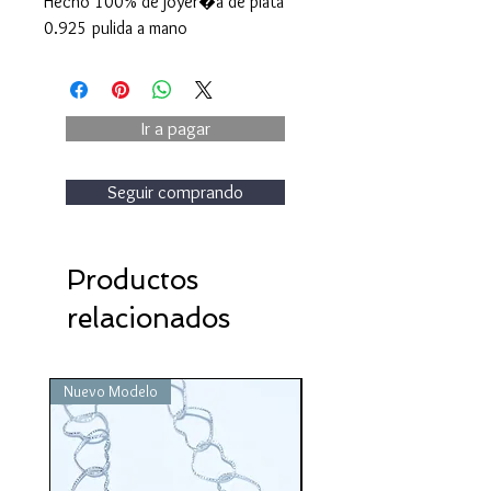
Hecho 100% de joyer�a de plata
0.925 pulida a mano
Ir a pagar
Seguir comprando
Productos
relacionados
Nuevo Modelo
Nuevo Modelo