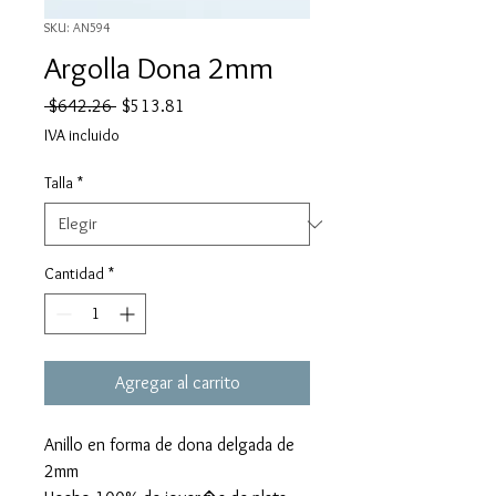
SKU: AN594
Argolla Dona 2mm
Precio
Precio
 $642.26 
$513.81
de
IVA incluido
oferta
Talla
*
Cantidad
*
Agregar al carrito
Anillo en forma de dona delgada de
2mm