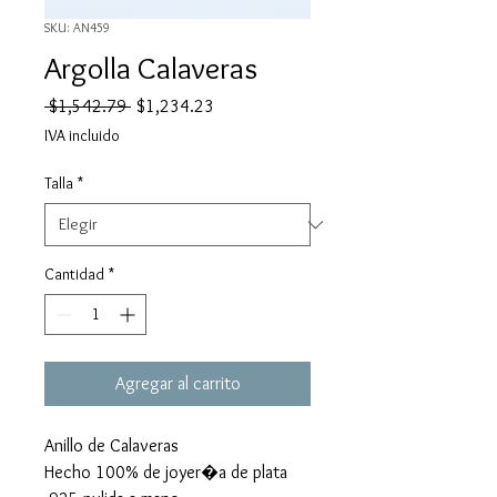
SKU: AN459
Argolla Calaveras
Precio
Precio
 $1,542.79 
$1,234.23
de
IVA incluido
oferta
Talla
*
Cantidad
*
Agregar al carrito
Anillo de Calaveras
Hecho 100% de joyer�a de plata