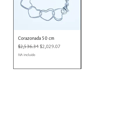
Corazonada 50 cm
Piacere 80 cm
Precio
Precio de oferta
Precio
$2,536.34
$2,029.07
$4,423.35
IVA incluido
IVA incluido