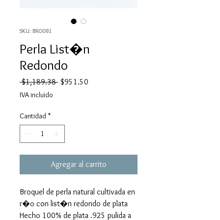
SKU: BRO081
Perla List�n
Redondo
Precio
Precio
 $1,189.38 
$951.50
de
IVA incluido
oferta
Cantidad
*
Agregar al carrito
Broquel de perla natural cultivada en
r�o con list�n redondo de plata
Hecho 100% de plata .925 pulida a