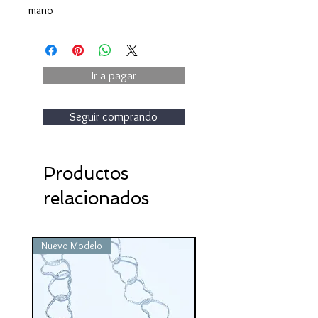
mano
Ir a pagar
Seguir comprando
Productos
relacionados
Nuevo Modelo
Nuevo Modelo