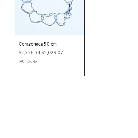
Corazonada 50 cm
Piacere 80 cm
Precio
Precio de oferta
Precio
$2,536.34
$2,029.07
$4,423.35
IVA incluido
IVA incluido