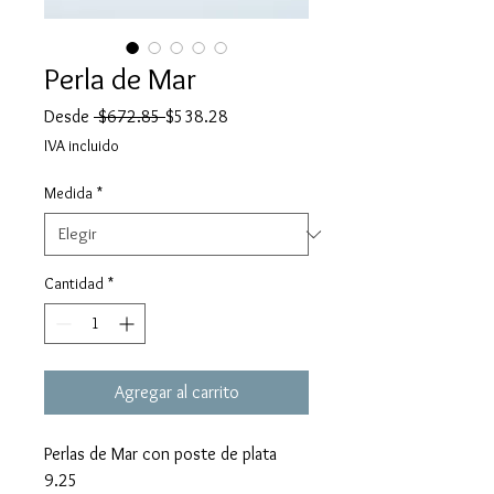
Perla de Mar
Precio
Precio
Desde
 $672.85 
$538.28
de
IVA incluido
oferta
Medida
*
Cantidad
*
Agregar al carrito
Perlas de Mar con poste de plata
9.25