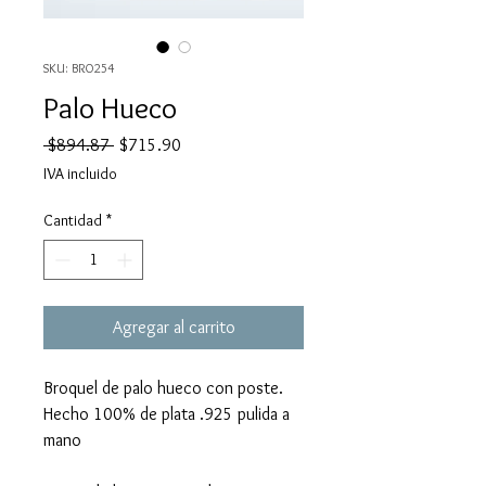
SKU: BRO254
Palo Hueco
Precio
Precio
 $894.87 
$715.90
de
IVA incluido
oferta
Cantidad
*
Agregar al carrito
Broquel de palo hueco con poste.
Hecho 100% de plata .925 pulida a
mano