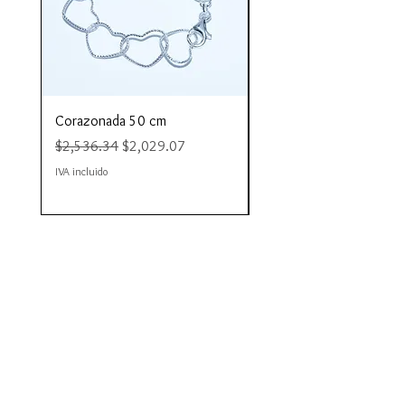
Corazonada 50 cm
Piacere 80 cm
Precio
Precio de oferta
Precio
$2,536.34
$2,029.07
$4,423.35
IVA incluido
IVA incluido