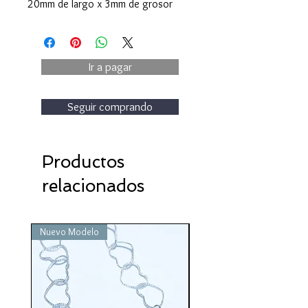
20mm de largo x 3mm de grosor
Ir a pagar
Seguir comprando
Productos
relacionados
Nuevo Modelo
Nuevo Modelo