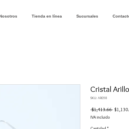
Nosotros
Tienda en línea
Sucursales
Contact
Cristal Arill
SKU: AR058
Precio
 $1,413.66 
$1,130
IVA incluido
Cantidad
*