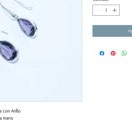
Ag
 con Arillo
 a mano