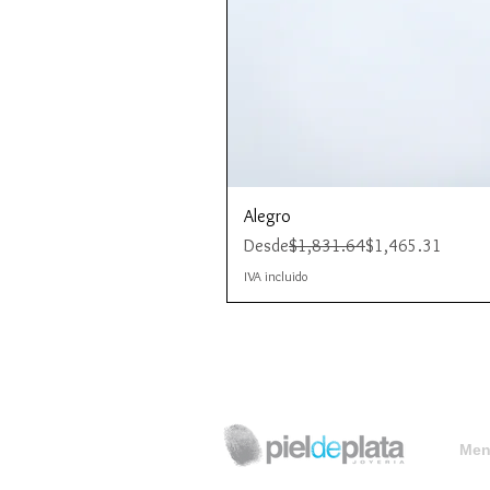
Alegro
Precio
Precio de oferta
Desde
$1,831.64
$1,465.31
IVA incluido
Menú