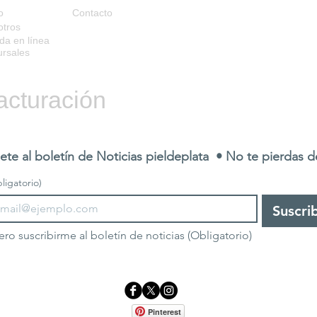
o
Contacto
otros
da en línea
rsales
acturación
ete al boletín de Noticias pieldeplata  • No te pierdas 
ligatorio)
Suscri
ero suscribirme al boletín de noticias
(Obligatorio)
Pinterest