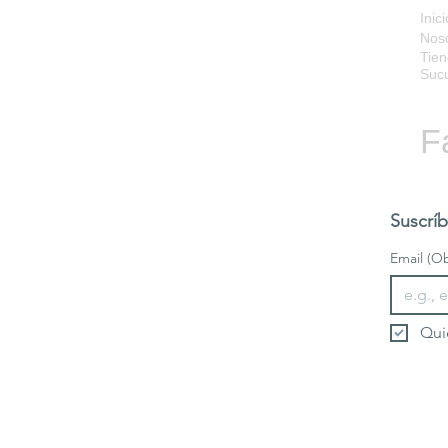
Inici
Nos
Tien
Sucu
F
Suscríb
Email
(Ob
Qui