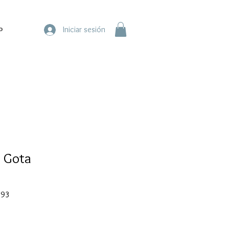
o
Iniciar sesión
o Gota
Precio
.93
de
oferta