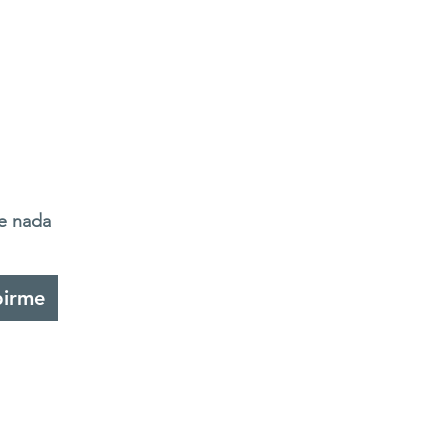
de nada
birme