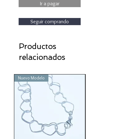
Ir a pagar
Seguir comprando
Productos
relacionados
Nuevo Modelo
Nuevo Modelo