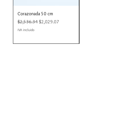
Corazonada 50 cm
Piacere 80 cm
Precio
Precio de oferta
Precio
$2,536.34
$2,029.07
$4,423.35
IVA incluido
IVA incluido