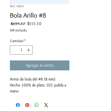
SKU: AR015
Bola Arillo #8
Precio
Precio
 $694.37 
$555.50
de
IVA incluido
oferta
Cantidad
*
Agregar al carrito
Arete de bola del #8 (8 mm)
Hecho 100% de plata .925 pulida a
mano